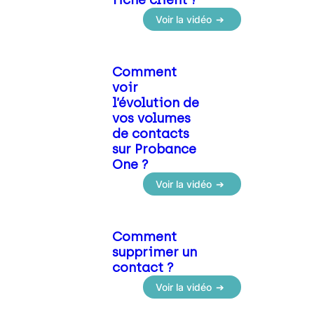
Voir la vidéo
:
C
o
Comment
m
voir
m
l’évolution de
e
vos volumes
n
de contacts
t
sur Probance
c
One ?
o
n
Voir la vidéo
f
:
i
C
g
o
Comment
u
m
supprimer un
r
m
contact ?
e
e
r
n
Voir la vidéo
l
t
:
a