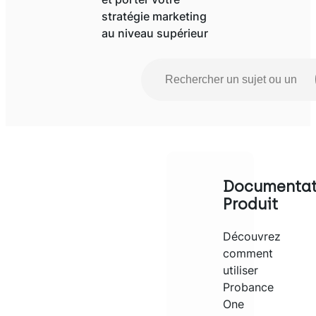
stratégie marketing
au niveau supérieur
R
e
c
Quand les résultats de l’auto-com
h
e
r
c
h
Documentat
e
Produit
r
Découvrez
comment
utiliser
Probance
One