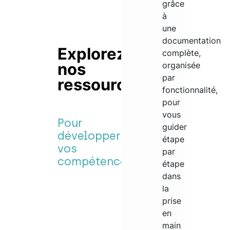
grâce
à
une
documentation
Explorez
complète,
nos
organisée
par
ressources
fonctionnalité,
pour
vous
Pour
guider
développer
étape
vos
par
compétences
étape
dans
la
prise
en
main