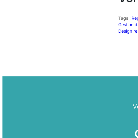
Tags :
Re
Gestion d
Design re
V