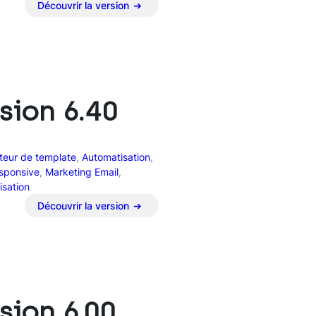
Découvrir la version
:
V
e
r
s
i
sion 6.40
o
n
6
.
teur de template
, 
Automatisation
, 
5
sponsive
, 
Marketing Email
, 
0
isation
Découvrir la version
:
V
e
r
s
i
sion 6.00
o