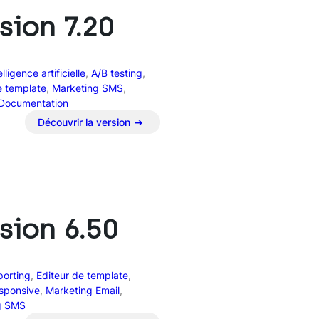
sion 7.20
elligence artificielle
, 
A/B testing
, 
e template
, 
Marketing SMS
, 
Documentation
Découvrir la version
:
V
e
r
s
i
sion 6.50
o
n
7
.
porting
, 
Editeur de template
, 
2
sponsive
, 
Marketing Email
, 
0
g SMS