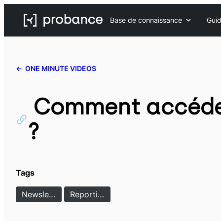
Aller
Base de connaissance
Guid
au
contenu
ONE MINUTE VIDEOS
Comment accéder 
?
Tags
Newsletter
Reporting