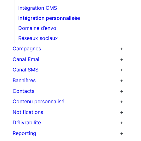
Intégration CMS
Intégration personnalisée
Domaine d’envoi
Réseaux sociaux
Campagnes
Scénarios automatisés
Canal Email
Newsletters
Templates
Canal SMS
Pression
Spam score
Bannières
Campagnes transactionnelles
SMTP
Contacts
Import de contacts
Contenu personnalisé
Acquisition
Produits
Notifications
Ciblage de campagne
Coupons
Notifications Web push
Délivrabilité
Notifications On-site
Reporting