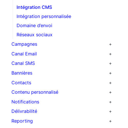
Intégration CMS
Intégration personnalisée
Domaine d’envoi
Réseaux sociaux
Campagnes
Scénarios automatisés
Canal Email
Newsletters
Templates
Canal SMS
Pression
Spam score
Bannières
Campagnes transactionnelles
SMTP
Contacts
Import de contacts
Contenu personnalisé
Acquisition
Produits
Notifications
Ciblage de campagne
Coupons
Notifications Web push
Délivrabilité
Notifications On-site
Reporting