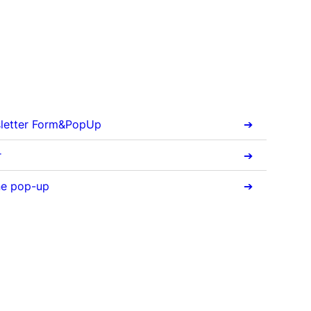
wsletter Form&PopUp
r
une pop-up