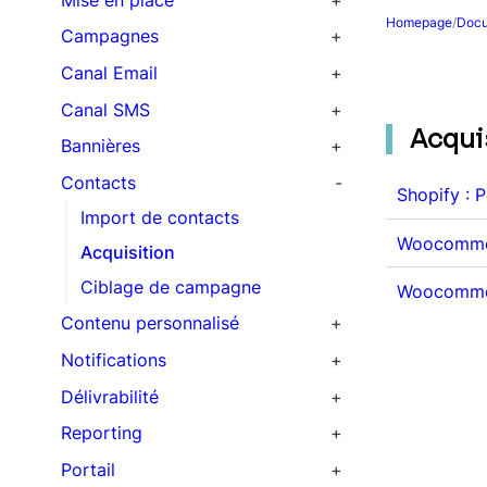
Homepage
/
Docu
Traitement des données
Campagnes
Intégration CMS
Scénarios automatisés
Canal Email
Intégration personnalisée
Newsletters
Templates
Canal SMS
Acqui
Domaine d’envoi
Pression
Spam score
Bannières
Réseaux sociaux
Campagnes transactionnelles
SMTP
Contacts
Shopify : 
Import de contacts
Woocommerc
Acquisition
Ciblage de campagne
Woocommerc
Contenu personnalisé
Produits
Notifications
Coupons
Notifications Web push
Délivrabilité
Notifications On-site
Reporting
Suivi des performances
Portail