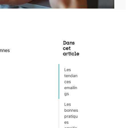
Dans
cet
onnes
article
Les
tendan
ces
emailin
gs
Les
bonnes
pratiqu
es