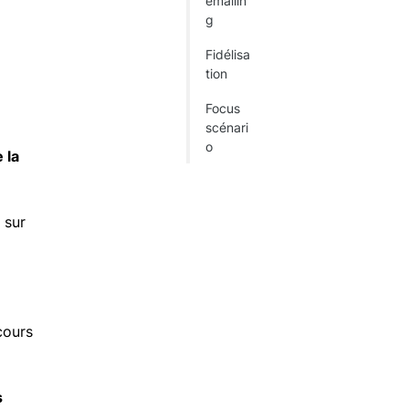
emailin
g
Fidélisa
tion
Focus
scénari
o
 la
 sur
cours
s