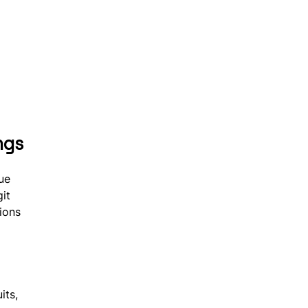
ngs
ue
it
ions
its,